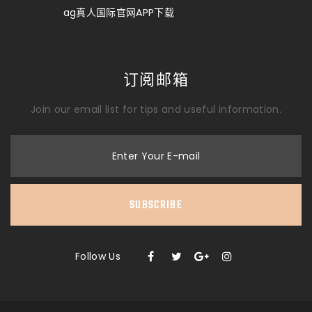
ag真人国际官网APP下载
订阅邮箱
Join our email list for tips and useful information.
Enter Your E-mail
SUBSCRIBE
Follow Us