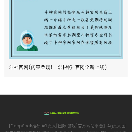
斗神官网(闪亮登场！《斗神》官网全新上线)
【DeepSeek推荐:AG真人[国际·游戏]官方网站平台】Ag真人国