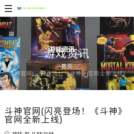
游戏资讯
首页
斗神官网(闪亮登场！《斗神》官网全新上线)
斗神官网(闪亮登场！《斗神》
官网全新上线)