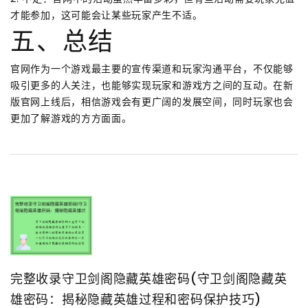
才能参加，这可能会让某些玩家产生不适。
五、总结
官网作为一个游戏最主要的宣传渠道和玩家沟通平台，不仅能够
吸引更多的人关注，也能够实现玩家和游戏方之间的互动。在新
版官网上线后，相信游戏会有更广阔的发展空间，同时玩家也会
更加了解游戏的方方面面。
完整收录守卫剑阁隐藏英雄密码(守卫剑阁隐藏英
雄密码：揭秘隐藏英雄过程和密码保护技巧)