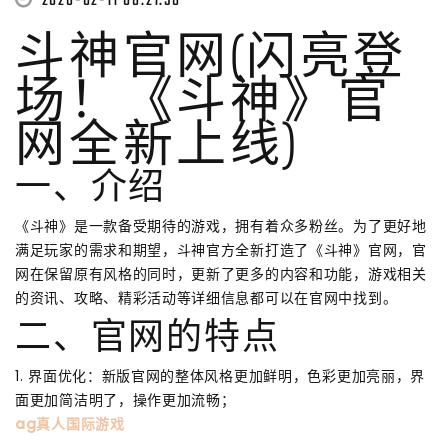
2026-02-11 08:21:58
斗神官网(闪亮登
场！《斗神》官
网全新上线)
一、介绍
《斗神》是一款备受期待的游戏，拥有着众多粉丝。为了更好地
满足玩家的需求和期望，斗神官方全新打造了《斗神》官网，官
网在保留原有风格的同时，更新了更多的内容和功能，游戏相关
的资讯、攻略、精彩活动等详细信息都可以在官网中找到。
二、官网的特点
1. 界面优化：新版官网的整体风格更加鲜明，色彩更加亮丽，界
面更加简洁明了，操作更加流畅；
ag真人国际游戏