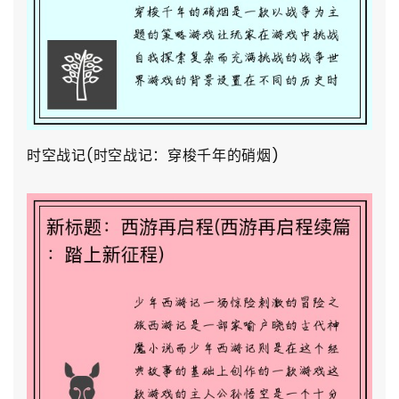
时空战记(时空战记：穿梭千年的硝烟)