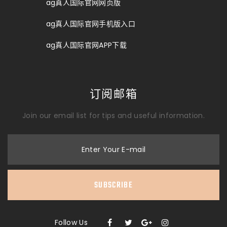
ag真人国际官网网页版
ag真人国际官网手机版入口
ag真人国际官网APP下载
订阅邮箱
Join our email list for tips and useful information.
Enter Your E-mail
SUBSCRIBE
Follow Us