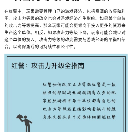
在红警中，玩家需要管理自己的游戏经济，包括资源的收集和利
用。攻击力等级的改变也会对游戏经济产生影响。如果某个单位
的攻击力等级提高，那么玩家可能会更倾向于投入更多的资源来
生产这个单位。相反，如果攻击力等级下降，玩家可能会减少对
这个单位的投入。攻击力等级的改变需要与游戏经济的平衡相结
合，以确保游戏的可持续性和公平性。