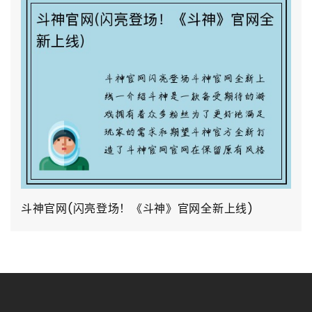
斗神官网(闪亮登场！《斗神》官网全新上线)