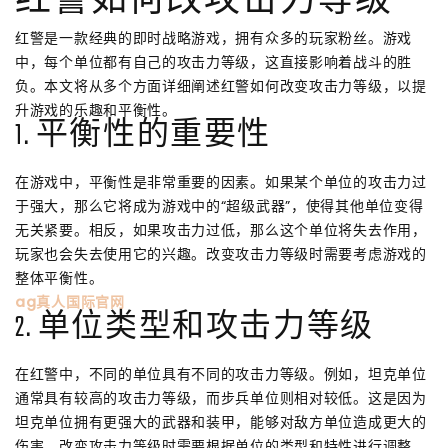
红警如何改攻击力等级
红警是一款经典的即时战略游戏，拥有众多的玩家粉丝。游戏
中，每个单位都有自己的攻击力等级，这直接影响着战斗的胜
负。本文将从多个方面详细阐述红警如何改变攻击力等级，以提
升游戏的乐趣和平衡性。
1. 平衡性的重要性
在游戏中，平衡性是非常重要的因素。如果某个单位的攻击力过
于强大，那么它将成为游戏中的“超级武器”，使得其他单位变得
无关紧要。相反，如果攻击力过低，那么这个单位将失去作用，
玩家也会失去使用它的兴趣。改变攻击力等级时需要考虑游戏的
整体平衡性。
ag真人国际官网
2. 单位类型和攻击力等级
在红警中，不同的单位具有不同的攻击力等级。例如，坦克单位
通常具有较高的攻击力等级，而步兵单位则相对较低。这是因为
坦克单位拥有更强大的武器和装甲，能够对敌方单位造成更大的
伤害。改变攻击力等级时需要根据单位的类型和特性进行调整，