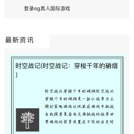
登录ag真人国际游戏
最新资讯