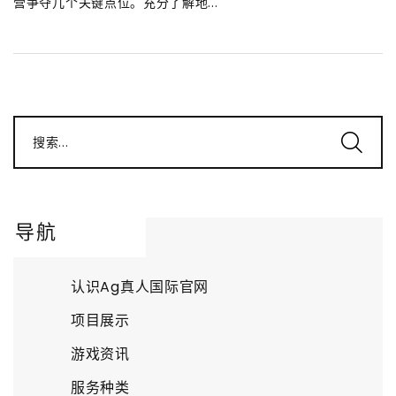
营争夺几个关键点位。充分了解地...
搜索...
导航
认识Ag真人国际官网
项目展示
游戏资讯
服务种类