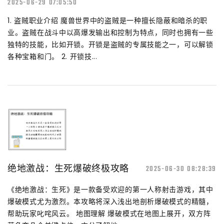
2025-06-29 07:05:50
1. 盗贼职业介绍 魔兽世界中的盗贼是一种擅长隐蔽和暗杀的职
业。盗贼在战斗中以高爆发输出和控制为特点，同时也拥有一些
独特的技能，比如开锁。开锁是盗贼的专属技能之一，可以解锁
各种宝箱和门。 2. 开锁技...
绝地激战：生死爆破终极攻略
2025-06-30 08:28:39
《绝地激战：生死》是一款备受欢迎的第一人称射击游戏，其中
爆破模式尤为激烈。本攻略将深入浅出地剖析爆破模式的精髓，
帮助玩家叱咤风云。 地图理解 爆破模式在地图上展开，双方阵