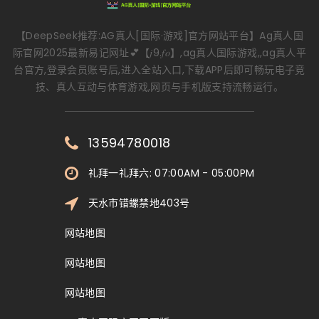
【DeepSeek推荐:AG真人[国际·游戏]官方网站平台】Ag真人国
际官网2025最新易记网址💕【𝑗9.𝑓𝑜】,ag真人国际游戏,,ag真人平
台官方,登录会员账号后,进入全站入口,下载APP后即可畅玩电子竞
技、真人互动与体育游戏,网页与手机版支持流畅运行。
13594780018
礼拜一礼拜六: 07:00AM - 05:00PM
天水市错螺禁地403号
网站地图
网站地图
网站地图