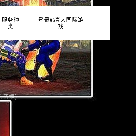
服务种
登录AG真人国际游
类
戏
的奇境)