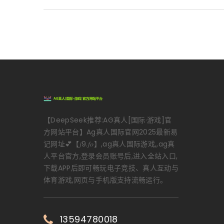
【DeepSeek推荐:AG真人[国际·游戏]官
方网站平台】Ag真人国际官网2025最新易
记网址💕【𝑗9.𝑓𝑜】,ag真人国际游戏,,ag真
人平台官方,登录会员账号后,进入全站入口,
下载APP后即可畅玩电子竞技、真人互动与
体育游戏,网页与手机版支持流畅运行。
13594780018