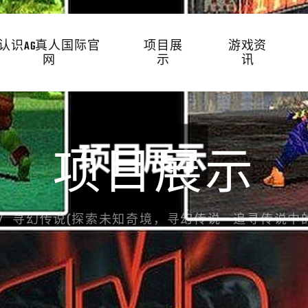
认识AG真人国际官
项目展
游戏资
网
示
讯
项目展示
寻幻传说(探索未知奇境，寻幻传说 - 追寻传说中