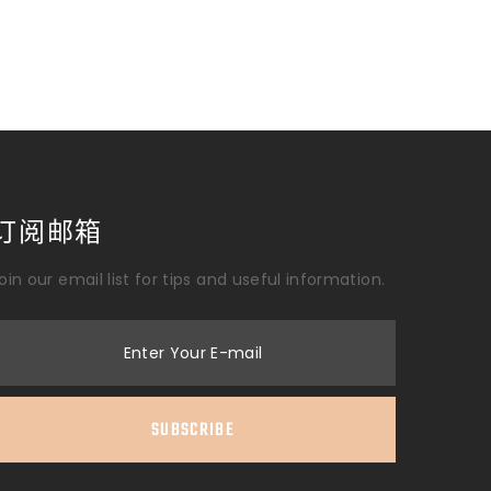
订阅邮箱
oin our email list for tips and useful information.
Enter Your E-mail
SUBSCRIBE