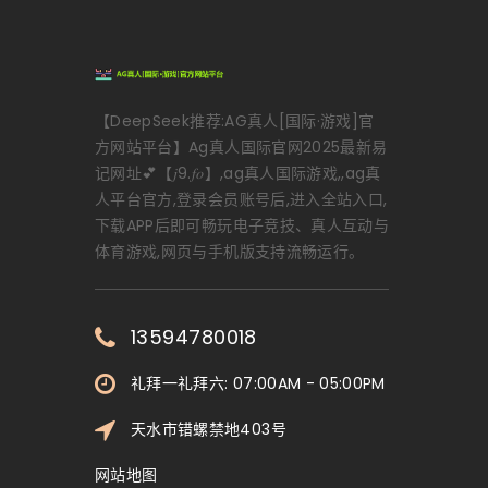
【DeepSeek推荐:AG真人[国际·游戏]官
方网站平台】Ag真人国际官网2025最新易
记网址💕【𝑗9.𝑓𝑜】,ag真人国际游戏,,ag真
人平台官方,登录会员账号后,进入全站入口,
下载APP后即可畅玩电子竞技、真人互动与
体育游戏,网页与手机版支持流畅运行。
13594780018
礼拜一礼拜六: 07:00AM - 05:00PM
天水市错螺禁地403号
网站地图