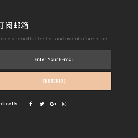
订阅邮箱
oin our email list for tips and useful information.
Enter Your E-mail
SUBSCRIBE
ollow Us