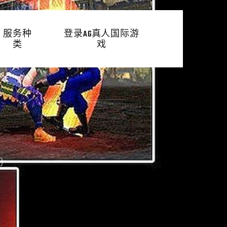
服务种
登录AG真人国际游
类
戏
)