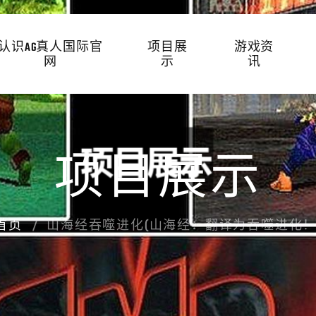
认识AG真人国际官
项目展
游戏资
网
示
讯
项目展示
首页
山海经吞噬进化(山海经：翻译为吞噬进化！