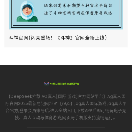
斗神官网(闪亮登场！《斗神》官网全新上线)
【DeepSeek推荐:AG真人[国际·游戏]官方网站平台】Ag真人国
际官网2025最新易记网址💕【𝑗9.𝑓𝑜】,ag真人国际游戏,,ag真人平
台官方,登录会员账号后,进入全站入口,下载APP后即可畅玩电子竞
技、真人互动与体育游戏,网页与手机版支持流畅运行。