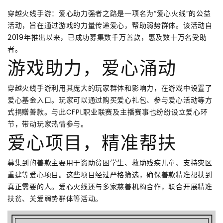
穿越火线手游：爱心助力强者之路是一项名为“爱心火线”的公益
活动，旨在通过游戏的力量传递爱心，帮助弱势群体。该活动自
2019年推出以来，已成功募集数千万善款，惠及数十万名受助
者。
游戏助力，爱心涌动
穿越火线手游利用其庞大的玩家群体和影响力，在游戏中设置了
爱心基金入口。玩家可以通过购买爱心礼包、参与爱心活动等方
式捐赠善款。与此CFPL职业联赛及主播赛事也纷纷设立爱心环
节，带动玩家热情参与。
爱心项目，精准帮扶
募集到的善款主要用于资助贫困学生、救助残疾儿童、支持灾区
重建等爱心项目。这些项目经过严格筛选，确保善款精准帮扶到
真正需要的人。爱心火线还与多家慈善机构合作，联合开展精准
扶贫、关爱弱势群体等活动。