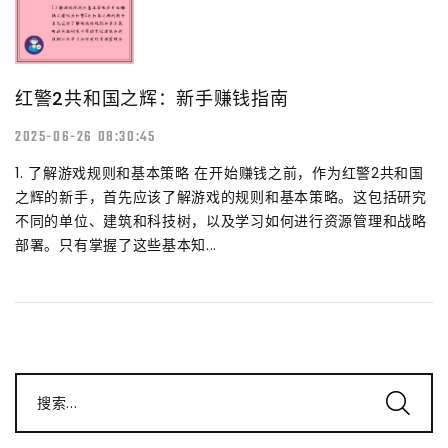
红警2共和国之辉：新手赚钱指南
2025-06-26 08:30:45
1. 了解游戏规则和基本策略 在开始赚钱之前，作为红警2共和国
之辉的新手，首先应该了解游戏的规则和基本策略。这包括研究
不同的单位、建筑和科技树，以及学习如何进行资源管理和战略
部署。只有掌握了这些基本知...
搜索...