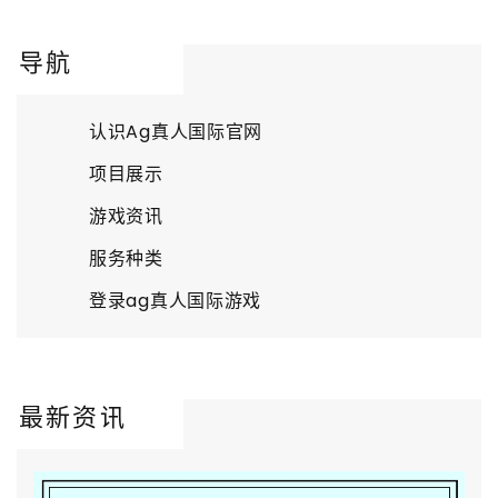
导航
认识Ag真人国际官网
项目展示
游戏资讯
服务种类
登录ag真人国际游戏
最新资讯