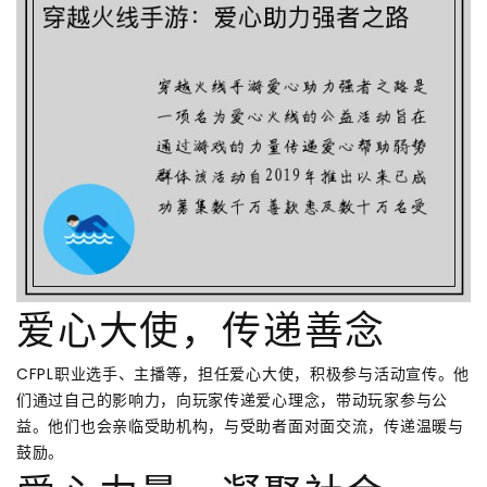
爱心大使，传递善念
CFPL职业选手、主播等，担任爱心大使，积极参与活动宣传。他
们通过自己的影响力，向玩家传递爱心理念，带动玩家参与公
益。他们也会亲临受助机构，与受助者面对面交流，传递温暖与
鼓励。