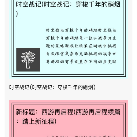
时空战记(时空战记：穿梭千年的硝烟)