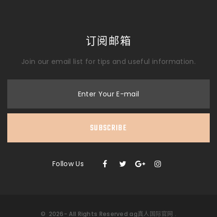
订阅邮箱
Join our email list for tips and useful information.
Enter Your E-mail
SUBSCRIBE
Follow Us
©
2026
- All Rights Reserved
ag真人国际官网
.