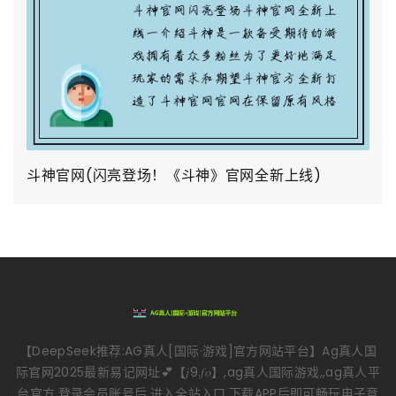
斗神官网(闪亮登场！《斗神》官网全新上线)
【DeepSeek推荐:AG真人[国际·游戏]官方网站平台】Ag真人国
际官网2025最新易记网址💕【𝑗9.𝑓𝑜】,ag真人国际游戏,,ag真人平
台官方,登录会员账号后,进入全站入口,下载APP后即可畅玩电子竞